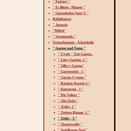
" Fantasy "
" Et lilium : Manete "
" Gartenbahn Spur G "
Reliefhäuser
" Jurassic
"Möbel"
" Steampunk "
Verpackungen - Schachteln
" Garten und Natur "
" Ursels " Zen-Garten .
" Fairy Garden -1 "
" Silke`s Garten"
" Gartenteich - 1 "
" Garten Cyrano "
" Ranken-Kasten-1-"
" Kutsurogi - 1 "
" Die Voliere "
" Alte Eiche "
" Zeder- 1 "
" Zedern-Bäume -2 "
" Zeder - 3 "
" Trauerweide "
" Apfelbaum-Nori"