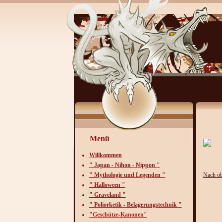
"
Menü
Ba
Willkommen
" Japan - Nihon - Nippon "
" Mythologie und Legenden "
Nach o
" Halloween "
" Graveland "
" Poliorketik - Belagerungstechnik "
"Geschütze-Kanonen"