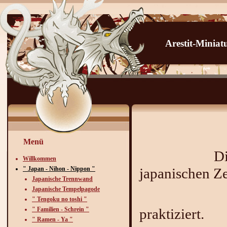
Arestit-Minia
" Bonsa
Menü
Diese Kunst
Willkommen
" Japan - Nihon - Nippon "
japanischen 
Japanische Trennwand
Japanische Tempelpagode
und
" Tengoku no toshi "
" Familien - Schrein "
praktiziert.
" Ramen - Ya "