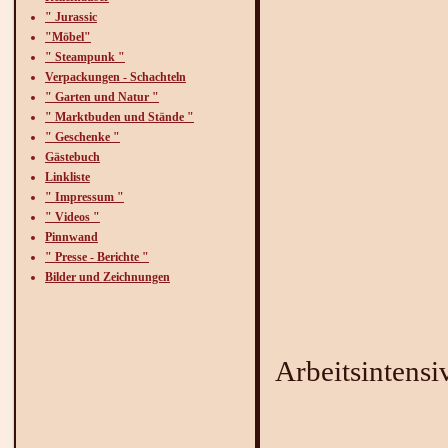
" Jurassic
"Möbel"
" Steampunk "
Verpackungen - Schachteln
" Garten und Natur "
" Marktbuden und Stände "
" Geschenke "
Gästebuch
Linkliste
" Impressum "
" Videos "
Pinnwand
" Presse - Berichte "
Bilder und Zeichnungen
Die Bon
Arbeitsintensiv.