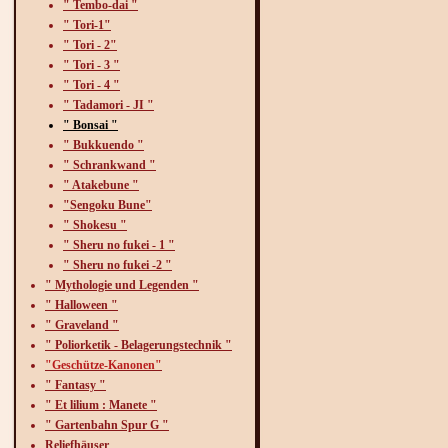
" Tembo-dai "
" Tori-1"
" Tori - 2"
" Tori - 3 "
" Tori - 4 "
" Tadamori - JI "
" Bonsai "
" Bukkuendo "
" Schrankwand "
" Atakebune "
"Sengoku Bune"
" Shokesu "
" Sheru no fukei - 1 "
" Sheru no fukei -2 "
" Mythologie und Legenden "
" Halloween "
" Graveland "
" Poliorketik - Belagerungstechnik "
"Geschütze-Kanonen"
" Fantasy "
" Et lilium : Manete "
" Gartenbahn Spur G "
Reliefhäuser