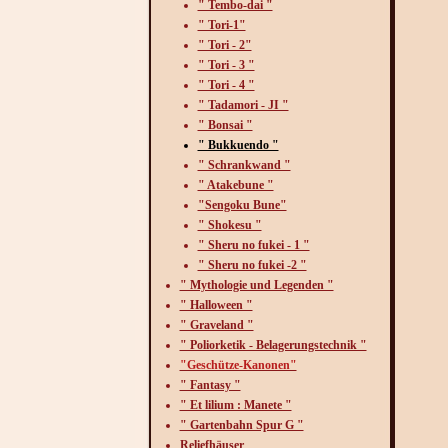
" Tembo-dai "
" Tori-1"
" Tori - 2"
" Tori - 3 "
" Tori - 4 "
" Tadamori - JI "
" Bonsai "
" Bukkuendo "
" Schrankwand "
" Atakebune "
"Sengoku Bune"
" Shokesu "
" Sheru no fukei - 1 "
" Sheru no fukei -2 "
" Mythologie und Legenden "
" Halloween "
" Graveland "
" Poliorketik - Belagerungstechnik "
Ge
"Geschütze-Kanonen"
" Fantasy "
" Et lilium : Manete "
" Gartenbahn Spur G "
Reliefhäuser