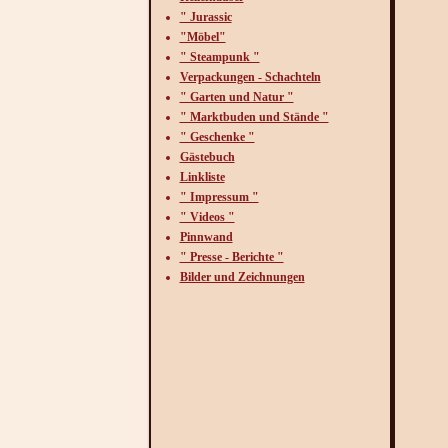
" Jurassic
"Möbel"
" Steampunk "
Verpackungen - Schachteln
" Garten und Natur "
" Marktbuden und Stände "
" Geschenke "
Gästebuch
Linkliste
" Impressum "
" Videos "
Pinnwand
" Presse - Berichte "
Bilder und Zeichnungen