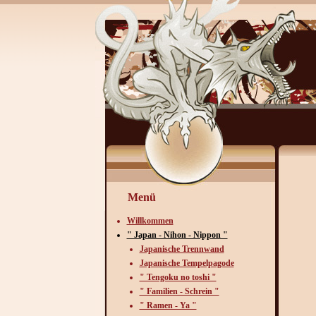
Menü
Willkommen
" Japan - Nihon - Nippon "
Japanische Trennwand
Japanische Tempelpagode
" Tengoku no toshi "
" Familien - Schrein "
" Ramen - Ya "