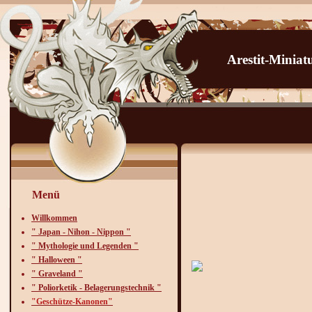
Arestit-Minia
Menü
Willkommen
" Japan - Nihon - Nippon "
" Mythologie und Legenden "
" Halloween "
" Graveland "
Das N
" Poliorketik - Belagerungstechnik "
"Geschütze-Kanonen"