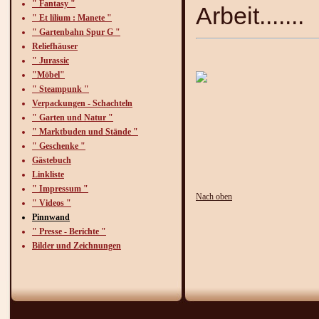
" Fantasy "
Arbeit.......
" Et lilium : Manete "
" Gartenbahn Spur G "
Reliefhäuser
" Jurassic
"Möbel"
" Steampunk "
Verpackungen - Schachteln
" Garten und Natur "
" Marktbuden und Stände "
" Geschenke "
Gästebuch
Linkliste
" Impressum "
Nach oben
" Videos "
Pinnwand
" Presse - Berichte "
Bilder und Zeichnungen