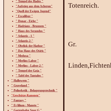
" Tempel des Hades "
Totenreich.
"Aufstieg aus dem Acheron"
"Quell der Ewigen Jugend"
" Excalibur "
" Donar - Eiche "
" Hadrians - Brunnen "
" Haus des Secundos "
Bauzeit e
" Atlantis - 1 "
" Atlantis-2-"
Gr.
" Obelisk der Hathor "
" Das Haus des Osiris "
" Medusa "
Material
" Merlins Labor "
Linden,Fichten
" Merlins - Labor-2-"
" Tempel der Gaja "
" Tafel des Tantalos "
" Halloween "
" Graveland "
" Poliorketik - Belagerungstechnik "
"Geschütze-Kanonen"
" Fantasy "
" Et lilium : Manete "
" Gartenbahn Spur G "