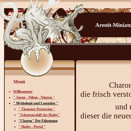
Arestit-Minia
Menü
Charon der F
Willkommen
die frisch vers
" Japan - Nihon - Nippon "
" Mythologie und Legenden "
und nach Be
" Thanatos Prozession "
dieser die neue
"Schattenschiff des Hades"
"Charon" Der Fährmann
über den Fl
" Hades - Portal "