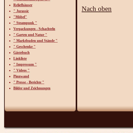
Reliefhäuser
Nach oben
" Jurassic
"Möbel"
" Steampunk "
Verpackungen - Schachteln
" Garten und Natur "
" Marktbuden und Stände "
" Geschenke "
Gästebuch
Linkliste
" Impressum "
" Videos "
Pinnwand
" Presse - Berichte "
Bilder und Zeichnungen