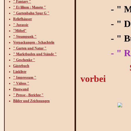
" Fantasy "
- " Mand
" Et lilium : Manete "
" Gartenbahn Spur G "
Reliefhäuser
- " Din -
" Jurassic
"Möbel"
- " Burg
" Steampunk "
Verpackungen - Schachteln
" Garten und Natur "
- " Rest
" Marktbuden und Stände "
" Geschenke "
Schaut au
Gästebuch
Linkliste
vorbei
" Impressum "
" Videos "
Pinnwand
hier entd
" Presse - Berichte "
Bilder und Zeichnungen