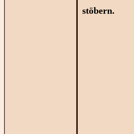
stöbern.
"A