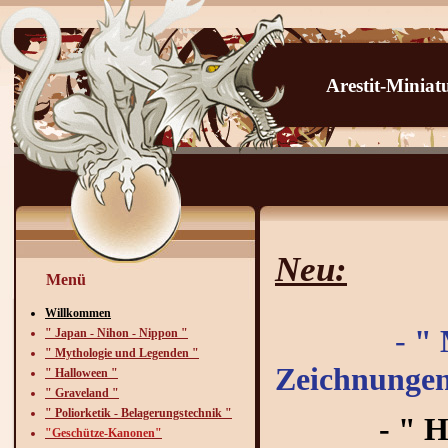
Arestit-Minia
Neu:
Menü
Willkommen
-
" 
" Japan - Nihon - Nippon "
" Mythologie und Legenden "
Zeichnungen
" Halloween "
" Graveland "
" Poliorketik - Belagerungstechnik "
- " Haus 
"Geschütze-Kanonen"